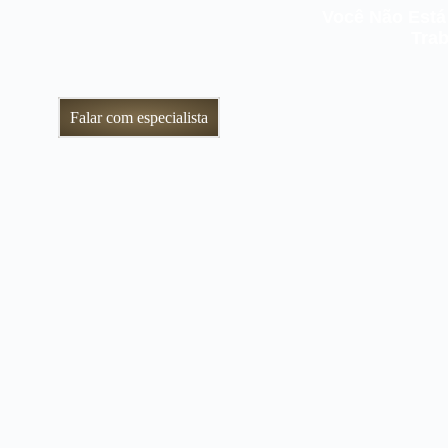
Você Não Está
Trab
Falar com especialista